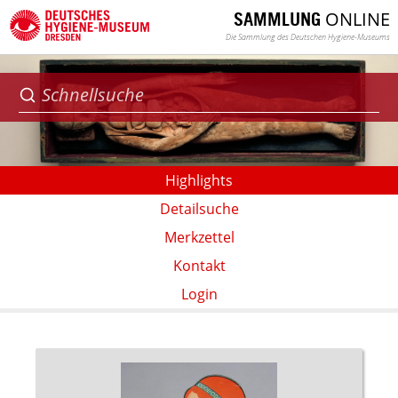
ONLINE
SAMMLUNG
Die Sammlung des Deutschen Hygiene-Museums
Highlights
Detailsuche
Merkzettel
Kontakt
Login