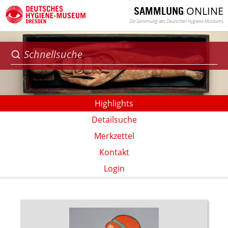
ONLINE
SAMMLUNG
Die Sammlung des Deutschen Hygiene-Museums
Highlights
Detailsuche
Merkzettel
Kontakt
Login