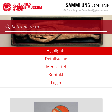
ONLINE
SAMMLUNG
Die Sammlung des Deutschen Hygiene-Museums
Highlights
Detailsuche
Merkzettel
Kontakt
Login