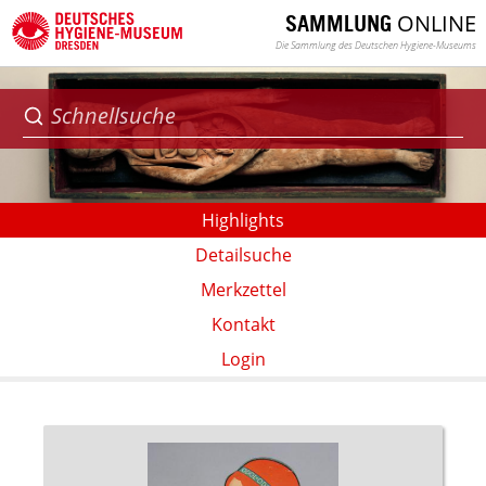
ONLINE
SAMMLUNG
Die Sammlung des Deutschen Hygiene-Museums
Highlights
Detailsuche
Merkzettel
Kontakt
Login