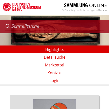
ONLINE
SAMMLUNG
Die Sammlung des Deutschen Hygiene-Museums
Highlights
Detailsuche
Merkzettel
Kontakt
Login