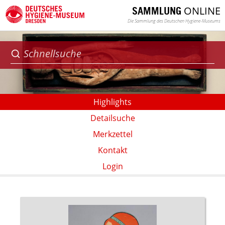
ONLINE
SAMMLUNG
Die Sammlung des Deutschen Hygiene-Museums
Highlights
Detailsuche
Merkzettel
Kontakt
Login