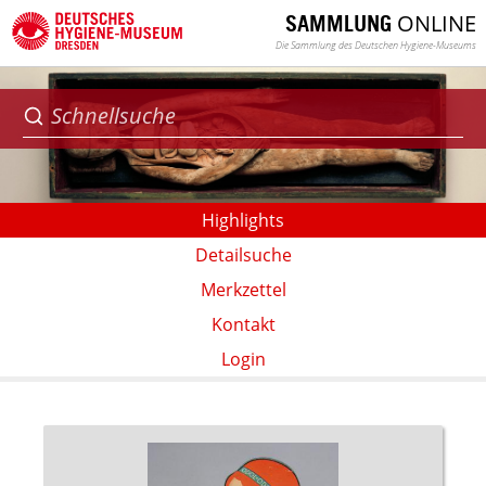
ONLINE
SAMMLUNG
Die Sammlung des Deutschen Hygiene-Museums
Highlights
Detailsuche
Merkzettel
Kontakt
Login