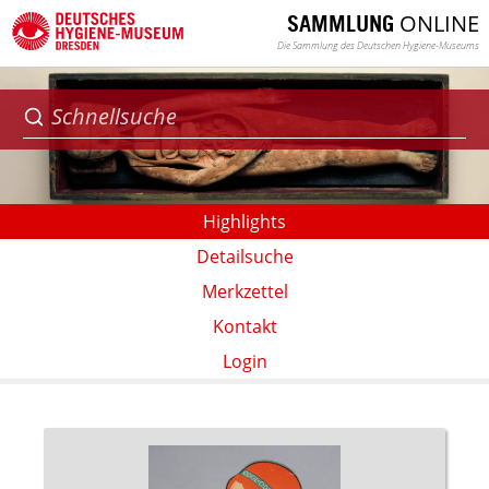
ONLINE
SAMMLUNG
Die Sammlung des Deutschen Hygiene-Museums
Highlights
Detailsuche
Merkzettel
Kontakt
Login