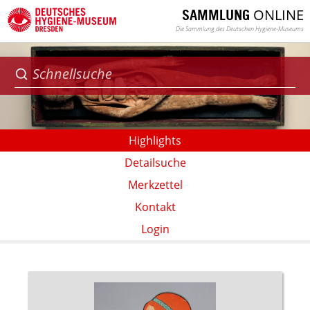
ONLINE
SAMMLUNG
Die Sammlung des Deutschen Hygiene-Museums
Highlights
Detailsuche
Merkzettel
Kontakt
Login