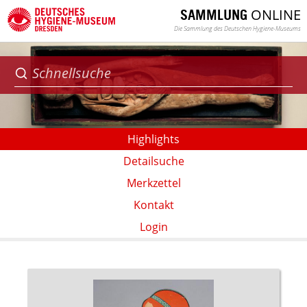
ONLINE
SAMMLUNG
Die Sammlung des Deutschen Hygiene-Museums
Highlights
Detailsuche
Merkzettel
Kontakt
Login