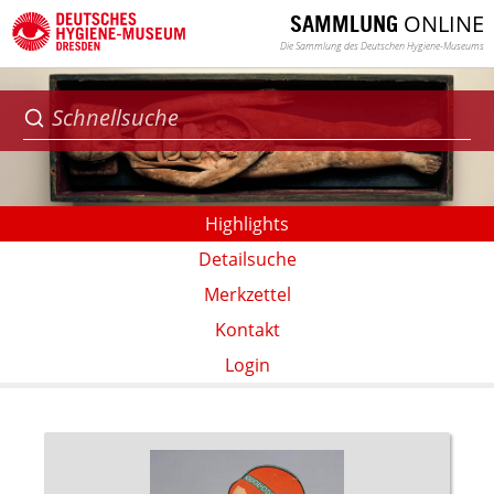
ONLINE
SAMMLUNG
Die Sammlung des Deutschen Hygiene-Museums
Highlights
Detailsuche
Merkzettel
Kontakt
Login