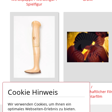
Spielfigur
Prothese /
Film /
Cookie Hinweis
Oberschenkelprothese /
populärwissenschaftlicher Fi
Badeprothese
/ Dokumentarfilm
Wir verwenden Cookies, um Ihnen ein
optimales Webseiten-Erlebnis zu bieten.