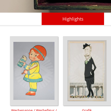
Highlights
Werbepappe / Werbefigur /
Grafik