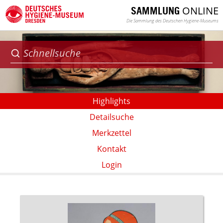
ONLINE
SAMMLUNG
Die Sammlung des Deutschen Hygiene-Museums
Highlights
Detailsuche
Merkzettel
Kontakt
Login