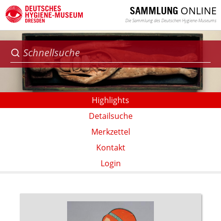
ONLINE
SAMMLUNG
Die Sammlung des Deutschen Hygiene-Museums
Highlights
Detailsuche
Merkzettel
Kontakt
Login