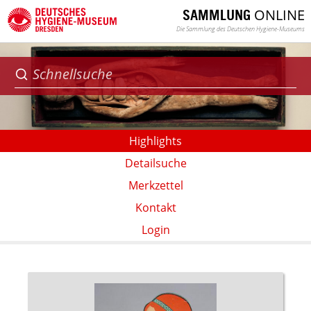
ONLINE
SAMMLUNG
Die Sammlung des Deutschen Hygiene-Museums
Highlights
Detailsuche
Merkzettel
Kontakt
Login