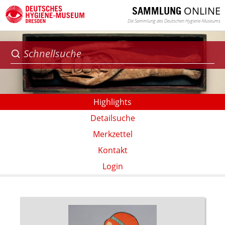
ONLINE
SAMMLUNG
Die Sammlung des Deutschen Hygiene-Museums
Highlights
Detailsuche
Merkzettel
Kontakt
Login