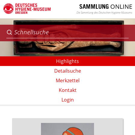
ONLINE
SAMMLUNG
Die Sammlung des Deutschen Hygiene-Museums
Highlights
Detailsuche
Merkzettel
Kontakt
Login