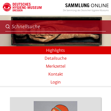
ONLINE
SAMMLUNG
Die Sammlung des Deutschen Hygiene-Museums
Highlights
Detailsuche
Merkzettel
Kontakt
Login