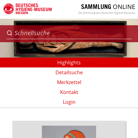
ONLINE
SAMMLUNG
Die Sammlung des Deutschen Hygiene-Museums
Highlights
Detailsuche
Merkzettel
Kontakt
Login