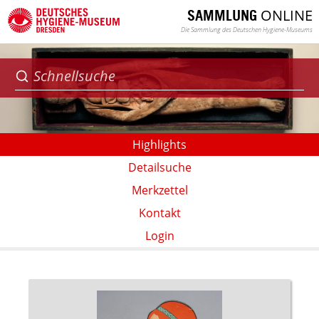
ONLINE
SAMMLUNG
Die Sammlung des Deutschen Hygiene-Museums
Highlights
Detailsuche
Merkzettel
Kontakt
Login