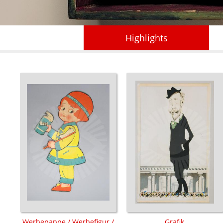
Highlights
Werbepappe / Werbefigur /
Grafik