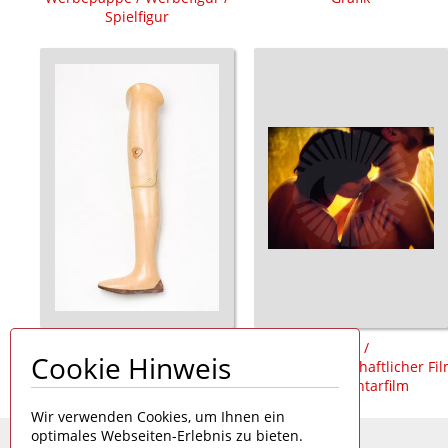
Spielfigur
Prothese /
Film /
Cookie Hinweis
Oberschenkelprothese /
populärwissenschaftlicher Fi
Badeprothese
/ Dokumentarfilm
Wir verwenden Cookies, um Ihnen ein
optimales Webseiten-Erlebnis zu bieten.