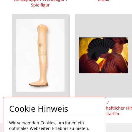
Spielfigur
Prothese /
Film /
Cookie Hinweis
Oberschenkelprothese /
populärwissenschaftlicher Fi
Badeprothese
/ Dokumentarfilm
Wir verwenden Cookies, um Ihnen ein
optimales Webseiten-Erlebnis zu bieten.