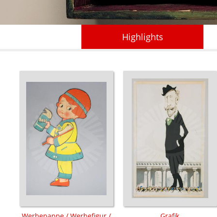
Highlights
Werbepappe / Werbefigur /
Grafik