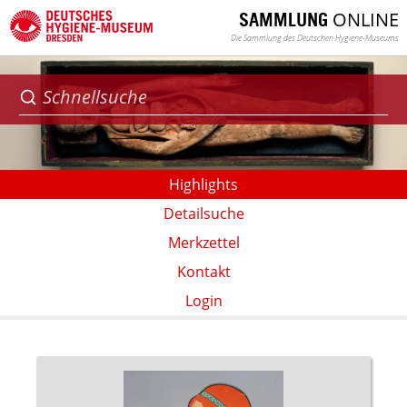
ONLINE
SAMMLUNG
Die Sammlung des Deutschen Hygiene-Museums
Highlights
Detailsuche
Merkzettel
Kontakt
Login