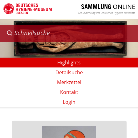
ONLINE
SAMMLUNG
Die Sammlung des Deutschen Hygiene-Museums
Highlights
Detailsuche
Merkzettel
Kontakt
Login