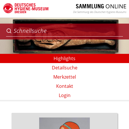
ONLINE
SAMMLUNG
Die Sammlung des Deutschen Hygiene-Museums
Highlights
Detailsuche
Merkzettel
Kontakt
Login