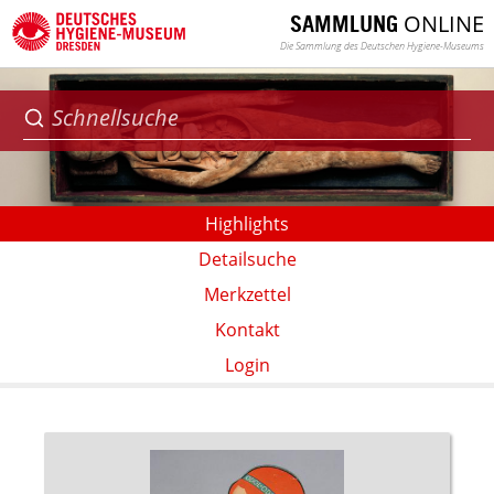
ONLINE
SAMMLUNG
Die Sammlung des Deutschen Hygiene-Museums
Highlights
Detailsuche
Merkzettel
Kontakt
Login