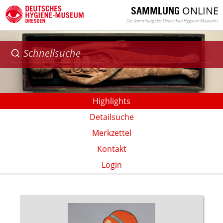
ONLINE
SAMMLUNG
Die Sammlung des Deutschen Hygiene-Museums
Highlights
Detailsuche
Merkzettel
Kontakt
Login