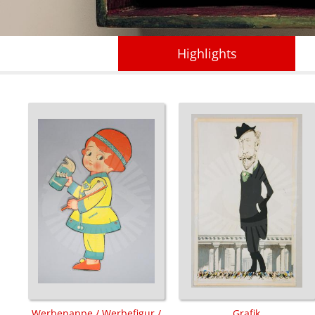
Highlights
Werbepappe / Werbefigur /
Grafik