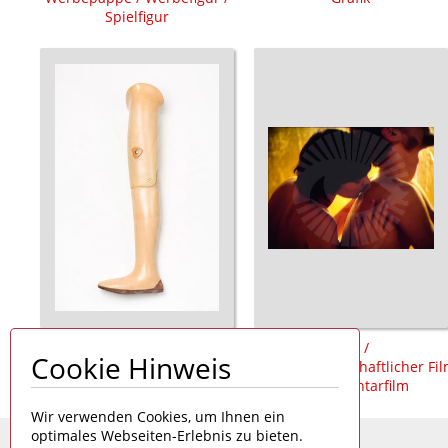
Spielfigur
Prothese /
Film /
Cookie Hinweis
Oberschenkelprothese /
populärwissenschaftlicher Fi
Badeprothese
/ Dokumentarfilm
Wir verwenden Cookies, um Ihnen ein
optimales Webseiten-Erlebnis zu bieten.