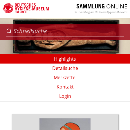
ONLINE
SAMMLUNG
Die Sammlung des Deutschen Hygiene-Museums
Highlights
Detailsuche
Merkzettel
Kontakt
Login