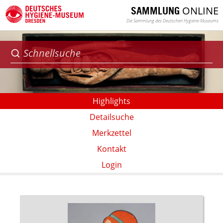
ONLINE
SAMMLUNG
Die Sammlung des Deutschen Hygiene-Museums
Highlights
Detailsuche
Merkzettel
Kontakt
Login