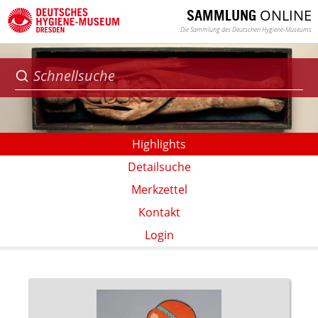
ONLINE
SAMMLUNG
Die Sammlung des Deutschen Hygiene-Museums
Highlights
Detailsuche
Merkzettel
Kontakt
Login