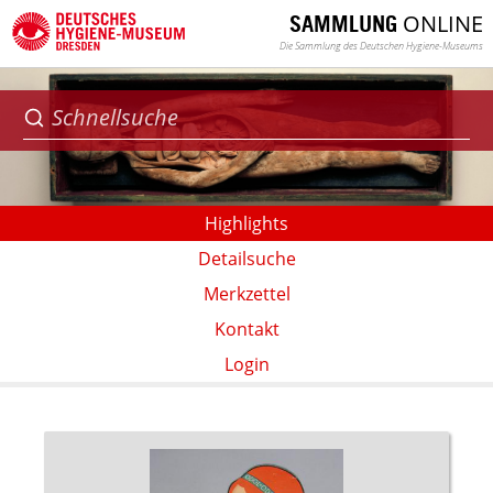
ONLINE
SAMMLUNG
Die Sammlung des Deutschen Hygiene-Museums
Highlights
Detailsuche
Merkzettel
Kontakt
Login