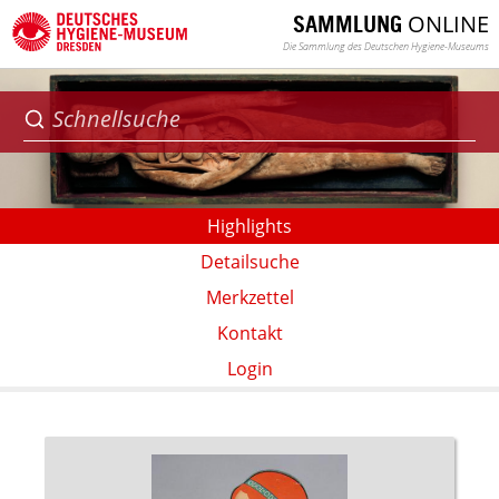
ONLINE
SAMMLUNG
Die Sammlung des Deutschen Hygiene-Museums
Highlights
Detailsuche
Merkzettel
Kontakt
Login