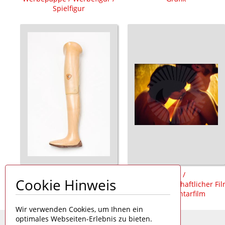
Spielfigur
Prothese /
Film /
Cookie Hinweis
Oberschenkelprothese /
populärwissenschaftlicher Fi
Badeprothese
/ Dokumentarfilm
Wir verwenden Cookies, um Ihnen ein
optimales Webseiten-Erlebnis zu bieten.