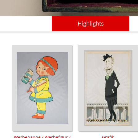
Highlights
Werbepappe / Werbefigur /
Grafik