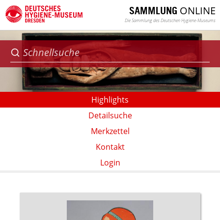
ONLINE
SAMMLUNG
Die Sammlung des Deutschen Hygiene-Museums
Highlights
Detailsuche
Merkzettel
Kontakt
Login