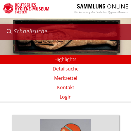
ONLINE
SAMMLUNG
Die Sammlung des Deutschen Hygiene-Museums
Highlights
Detailsuche
Merkzettel
Kontakt
Login