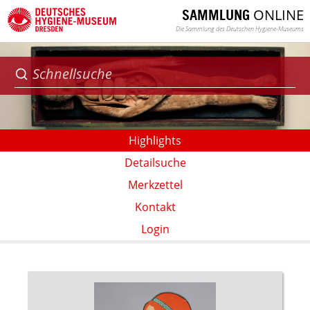
ONLINE
SAMMLUNG
Die Sammlung des Deutschen Hygiene-Museums
Highlights
Detailsuche
Merkzettel
Kontakt
Login