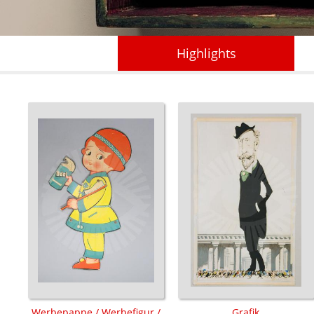
Highlights
Werbepappe / Werbefigur /
Grafik