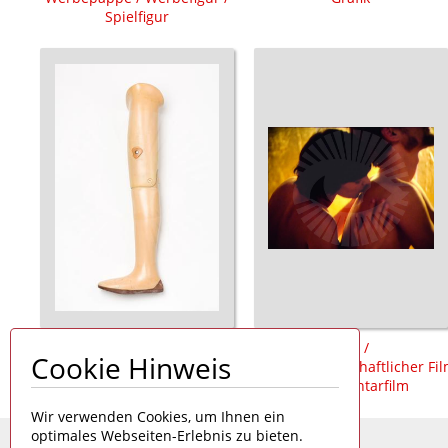
Spielfigur
Prothese /
Film /
Cookie Hinweis
Oberschenkelprothese /
populärwissenschaftlicher Fi
Badeprothese
/ Dokumentarfilm
Wir verwenden Cookies, um Ihnen ein
optimales Webseiten-Erlebnis zu bieten.