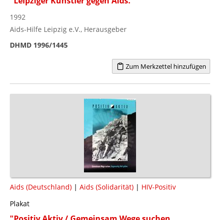
"Leipziger Künstler gegen Aids."
1992
Aids-Hilfe Leipzig e.V., Herausgeber
DHMD 1996/1445
Zum Merkzettel hinzufügen
Aids (Deutschland)
|
Aids (Solidarität)
|
HIV-Positiv
Plakat
"Positiv Aktiv / Gemeinsam Wege suchen.