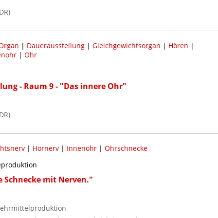
DR)
 Organ
|
Dauerausstellung
|
Gleichgewichtsorgan
|
Hören
|
enohr
|
Ohr
lung - Raum 9 - "Das innere Ohr"
DR)
htsnerv
|
Hörnerv
|
Innenohr
|
Ohrschnecke
reproduktion
e Schnecke mit Nerven."
ehrmittelproduktion