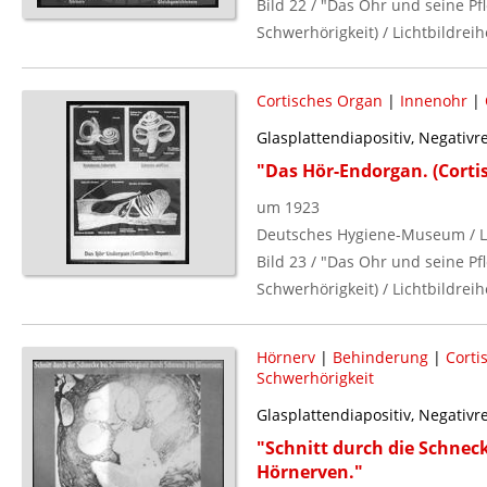
Bild 22 / "Das Ohr und seine P
Schwerhörigkeit) / Lichtbildreih
Cortisches Organ
|
Innenohr
|
Glasplattendiapositiv, Negativ
"Das Hör-Endorgan. (Corti
um 1923
Deutsches Hygiene-Museum / L
Bild 23 / "Das Ohr und seine P
Schwerhörigkeit) / Lichtbildreih
Hörnerv
|
Behinderung
|
Corti
Schwerhörigkeit
Glasplattendiapositiv, Negativ
"Schnitt durch die Schnec
Hörnerven."