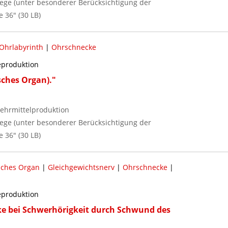
flege (unter besonderer Berücksichtigung der
e 36" (30 LB)
Ohrlabyrinth
|
Ohrschnecke
reproduktion
sches Organ)."
ehrmittelproduktion
flege (unter besonderer Berücksichtigung der
e 36" (30 LB)
sches Organ
|
Gleichgewichtsnerv
|
Ohrschnecke
|
reproduktion
ke bei Schwerhörigkeit durch Schwund des