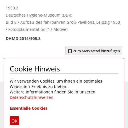
1950.3.
Deutsches Hygiene-Museum (DDR)
Bild 8 / Aufbau des fahrbahren Groß-Pavillons, Leipzig 1950
/ Fotodokumentation (17 Motive)
DHMD 2014/905.8
Zum Merkzettel hinzufügen
Cookie Hinweis
Seite 1 von 9
1
2
3
4
...
9
>
Wir verwenden Cookies, um Ihnen ein optimales
Webseiten-Erlebnis zu bieten.
Weitere Informationen finden Sie in unseren
Eine Seite des
Deutschen Hygiene-Museums
Datenschutzhinweisen
.
Unsere Social Media Kanäle:
Essentielle Cookies
Impressum
|
Datenschutz
OK