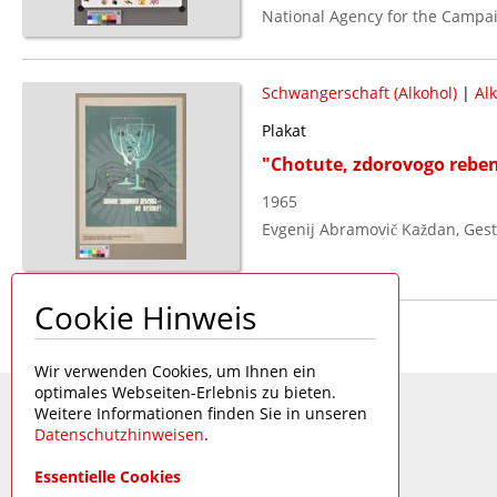
National Agency for the Campa
Schwangerschaft (Alkohol)
|
Al
Plakat
"Chotute, zdorovogo reben
1965
Evgenij Abramovič Každan, Ges
Cookie Hinweis
Seite 1 von 1
Wir verwenden Cookies, um Ihnen ein
optimales Webseiten-Erlebnis zu bieten.
Weitere Informationen finden Sie in unseren
Datenschutzhinweisen
.
Essentielle Cookies