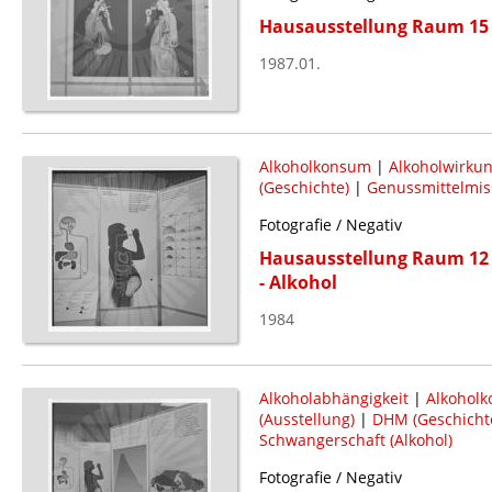
Hausausstellung Raum 15 -
1987.01.
Alkoholkonsum
|
Alkoholwirku
(Geschichte)
|
Genussmittelmi
Fotografie / Negativ
Hausausstellung Raum 12 
- Alkohol
1984
Alkoholabhängigkeit
|
Alkohol
(Ausstellung)
|
DHM (Geschicht
Schwangerschaft (Alkohol)
Fotografie / Negativ