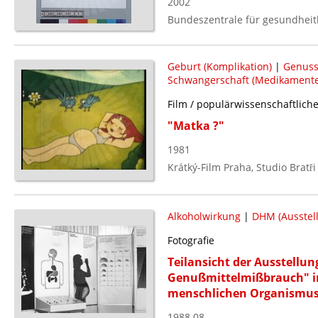
2002
Bundeszentrale für gesundheitl
Geburt (Komplikation)
|
Genuss
Schwangerschaft (Medikamente
Film / populärwissenschaftliche
"Matka ?"
1981
Krátký-Film Praha, Studio Bratř
Alkoholwirkung
|
DHM (Ausstel
Fotografie
Teilansicht der Ausstellu
Genußmittelmißbrauch" im
menschlichen Organismu
1988.08.