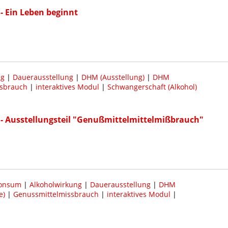
 Ein Leben beginnt
ng
|
Dauerausstellung
|
DHM (Ausstellung)
|
DHM
ssbrauch
|
interaktives Modul
|
Schwangerschaft (Alkohol)
- Ausstellungsteil "Genußmittelmittelmißbrauch"
konsum
|
Alkoholwirkung
|
Dauerausstellung
|
DHM
e)
|
Genussmittelmissbrauch
|
interaktives Modul
|