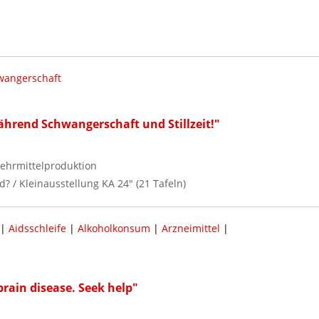
wangerschaft
hrend Schwangerschaft und Stillzeit!"
ehrmittelproduktion
d? / Kleinausstellung KA 24" (21 Tafeln)
|
Aidsschleife
|
Alkoholkonsum
|
Arzneimittel
|
brain disease. Seek help"