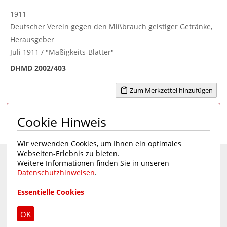
1911
Deutscher Verein gegen den Mißbrauch geistiger Getränke,
Herausgeber
Juli 1911 / "Mäßigkeits-Blätter"
DHMD 2002/403
Zum Merkzettel hinzufügen
Cookie Hinweis
Seite 1 von 4
1
2
3
4
>
Wir verwenden Cookies, um Ihnen ein optimales
Webseiten-Erlebnis zu bieten.
Weitere Informationen finden Sie in unseren
Eine Seite des
Deutschen Hygiene-Museums
Datenschutzhinweisen
.
Unsere Social Media Kanäle:
Essentielle Cookies
Impressum
|
Datenschutz
OK