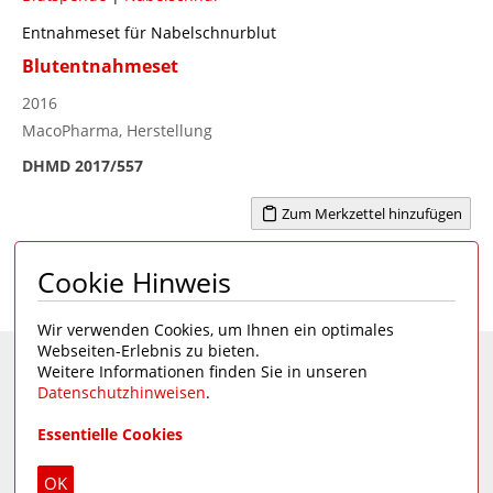
Entnahmeset für Nabelschnurblut
Blutentnahmeset
2016
MacoPharma, Herstellung
DHMD 2017/557
Zum Merkzettel hinzufügen
Cookie Hinweis
Seite 1 von 3
1
2
3
>
Wir verwenden Cookies, um Ihnen ein optimales
Webseiten-Erlebnis zu bieten.
Weitere Informationen finden Sie in unseren
Eine Seite des
Deutschen Hygiene-Museums
Datenschutzhinweisen
.
Unsere Social Media Kanäle:
Essentielle Cookies
Impressum
|
Datenschutz
OK