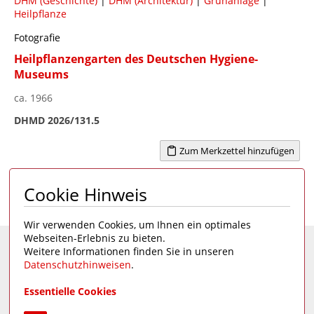
DHM (Geschichte)
|
DHM (Architektur)
|
Grünanlage
|
Heilpflanze
Fotografie
Heilpflanzengarten des Deutschen Hygiene-
Museums
ca. 1966
DHMD 2026/131.5
Zum Merkzettel hinzufügen
Cookie Hinweis
Seite 1 von 2
1
>
Wir verwenden Cookies, um Ihnen ein optimales
Webseiten-Erlebnis zu bieten.
Weitere Informationen finden Sie in unseren
Eine Seite des
Deutschen Hygiene-Museums
Datenschutzhinweisen
.
Unsere Social Media Kanäle:
Essentielle Cookies