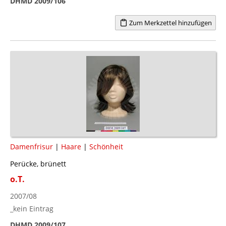
DHMD 2009/106
Zum Merkzettel hinzufügen
Damenfrisur
|
Haare
|
Schönheit
Perücke, brünett
o.T.
2007/08
_kein Eintrag
DHMD 2009/107