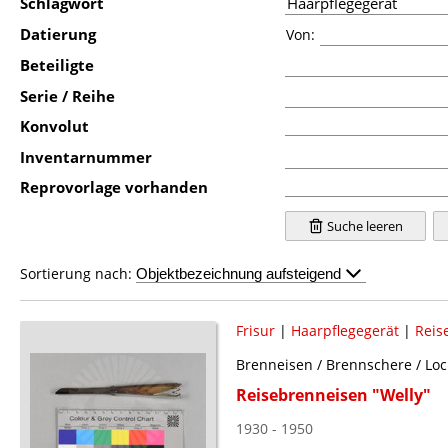
Schlagwort
Datierung
Von:
Beteiligte
Serie / Reihe
Konvolut
Inventarnummer
Reprovorlage vorhanden
Suche leeren
Sortierung nach:
Frisur
|
Haarpflegegerät
|
Reis
Brenneisen / Brennschere / Loc
Reisebrenneisen "Welly"
1930 - 1950