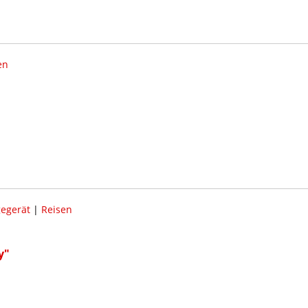
en
gegerät
|
Reisen
y"