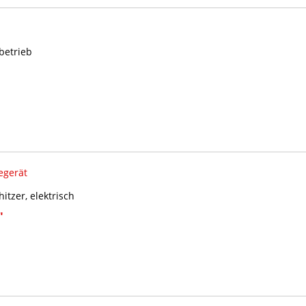
betrieb
egerät
tzer, elektrisch
"