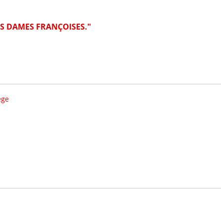
ES DAMES FRANÇOISES."
ege