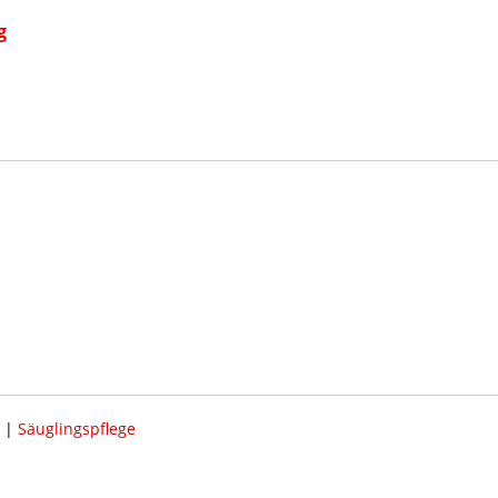
g
|
Säuglingspflege