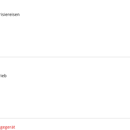
isiereisen
rieb
egegerät