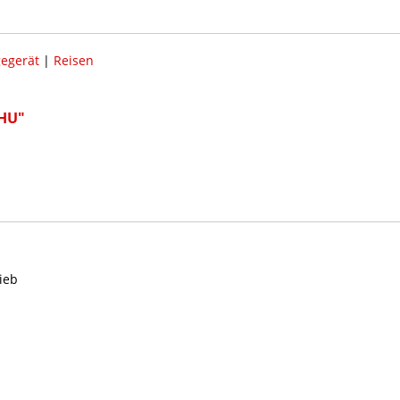
gegerät
|
Reisen
CHU"
ieb