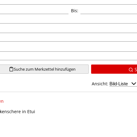
Bis:
Suche zum Merkzettel hinzufügen
S
Ansicht:
en
kenschere in Etui