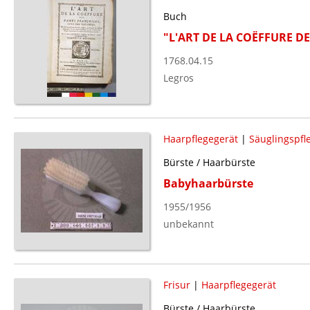
Buch
"L'ART DE LA COËFFURE D
1768.04.15
Legros
Haarpflegegerät
|
Säuglingspfl
Bürste / Haarbürste
Babyhaarbürste
1955/1956
unbekannt
Frisur
|
Haarpflegegerät
Bürste / Haarbürste