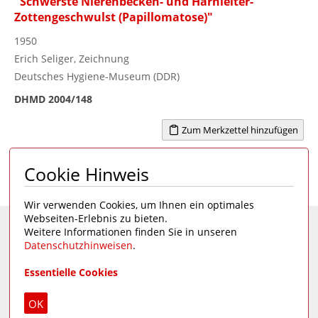
"Schwerste Nierenbecken- und Harnleiter-
Zottengeschwulst (Papillomatose)"
1950
Erich Seliger, Zeichnung
Deutsches Hygiene-Museum (DDR)
DHMD 2004/148
Zum Merkzettel hinzufügen
Cookie Hinweis
Seite 1 von 1
1
Wir verwenden Cookies, um Ihnen ein optimales
Webseiten-Erlebnis zu bieten.
Weitere Informationen finden Sie in unseren
Eine Seite des
Deutschen Hygiene-Museums
Datenschutzhinweisen
.
Unsere Social Media Kanäle:
Essentielle Cookies
Impressum
|
Datenschutz
OK