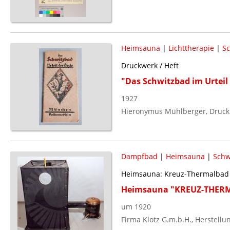
Heimsauna
|
Lichttherapie
|
Sc
Druckwerk / Heft
"Das Schwitzbad im Urteil 
1927
Hieronymus Mühlberger, Druck
Dampfbad
|
Heimsauna
|
Schw
Heimsauna: Kreuz-Thermalbad
Heimsauna "KREUZ-THER
um 1920
Firma Klotz G.m.b.H., Herstellu