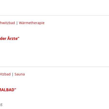
hwitzbad
|
Wärmetherapie
der Ärzte"
itzbad
|
Sauna
MALBAD"
ng