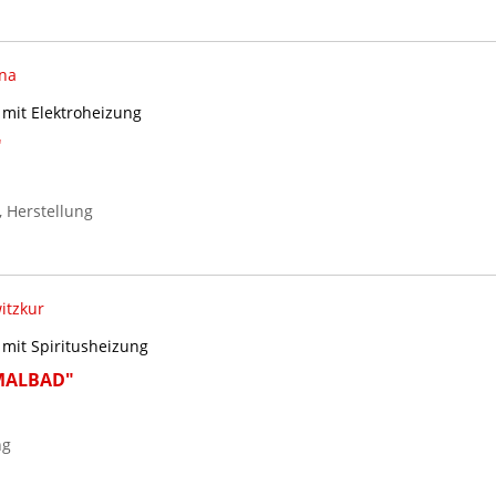
na
mit Elektroheizung
"
 Herstellung
itzkur
mit Spiritusheizung
MALBAD"
ng