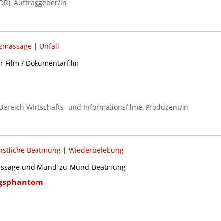
R), Auftraggeber/in
zmassage
|
Unfall
er Film / Dokumentarfilm
Bereich Wirtschafts- und Informationsfilme, Produzent/in
nstliche Beatmung
|
Wiederbelebung
massage und Mund-zu-Mund-Beatmung
ngsphantom