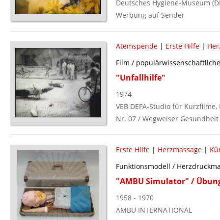
Deutsches Hygiene-Museum (DD
Werbung auf Sender
Atemspende
|
Erste Hilfe
|
Her
Film / populärwissenschaftlich
"Unfallhilfe"
1974
VEB DEFA-Studio für Kurzfilme, 
Nr. 07 / Wegweiser Gesundheit
Erste Hilfe
|
Herzmassage
|
Kü
Funktionsmodell / Herzdruck
"AMBU Simulator" / Übu
1958 - 1970
AMBU INTERNATIONAL