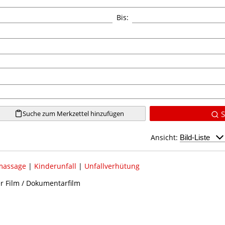
Bis:
Suche zum Merkzettel hinzufügen
S
Ansicht:
massage
|
Kinderunfall
|
Unfallverhütung
er Film / Dokumentarfilm